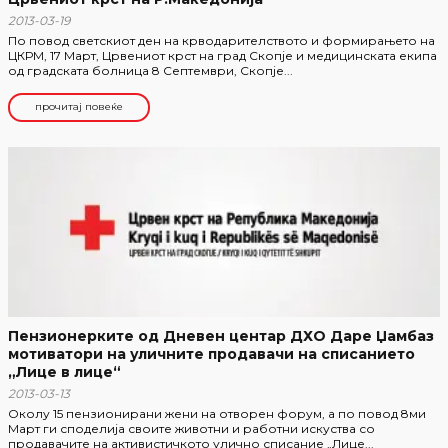
2013-03-19
По повод светскиот ден на крводарителството и формирањето на
ЦКРМ, 17 Март, Црвениот крст на град Скопје и медицинската екипа
од градската болница 8 Септември, Скопје...
прочитај повеќе
Пензионерките од Дневен центар ДХО Даре Џамбаз
мотиватори на уличните продавачи на списанието
„Лице в лице“
2013-03-13
Околу 15 пензионирани жени на отворен форум, а по повод 8ми
Март ги споделија своите животни и работни искуства со
продавачите на активистичкото улично списание „Лице...