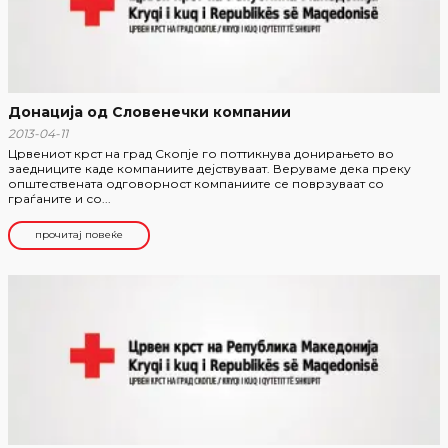
Донација од Словенечки компании
2013-04-11
Црвениот крст на град Скопје го поттикнува донирањето во
заедниците каде компаниите дејствуваат. Веруваме дека преку
општествената одговорност компаниите се поврзуваат со
граѓаните и со...
прочитај повеќе