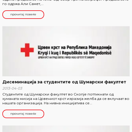
го одржа Али Самет,...
прочитај повеќе
Дисеминација за студентите од Шумарски факултет
2013-04-03
Студентите од Шумарски факултет во Скопје поттикнати од
хуманата мисија на Црвениот крст изразија желба да се вклучаат во
нашата организација. На нивна иницијатива се...
прочитај повеќе