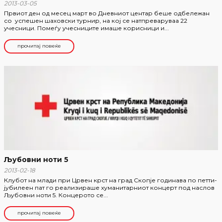
2013-03-05
Првиот ден од месец март во Дневниот центар беше одбележан
со успешен шаховски турнир, на кој се натпреваруваа 22
учесници. Помеѓу учесниците имаше корисници и...
прочитај повеќе
Љубовни ноти 5
2013-02-18
Клубот на млади при Црвен крст на град Скопје годинава по петти-
јубилеен пат го реализираше хуманитарниот концерт под наслов
Љубовни ноти 5. Концерото се...
прочитај повеќе