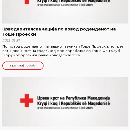
Крводарителска акција по повод роденденот на
Тоше Проески
2013-01-31
По повод роденденот на нашиот великан Тоше Проески, по трет
пат, Црвен крст на град Скопје во соработка со Тоше Фан Клуб
Форумот организираше крводарителска...
прочитај повеќе