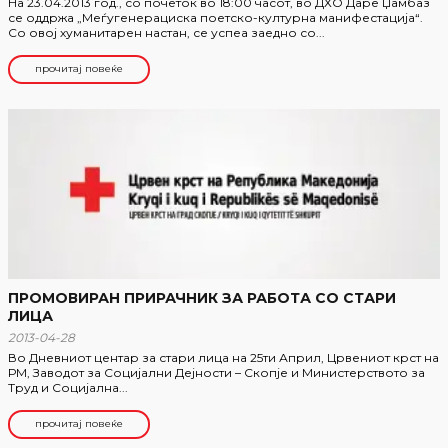
На 23.04.2013 год., со почеток во 18:00 часот, во ДХО Даре Џамбаз
се оддржа „Меѓугенерациска поетско-културна манифестација“.
Со овој хуманитарен настан, се успеа заедно со...
прочитај повеќе
ПРОМОВИРАН ПРИРАЧНИК ЗА РАБОТА СО СТАРИ
ЛИЦА
2013-04-28
Во Дневниот центар за стари лица на 25ти Април, Црвениот крст на
РМ, Заводот за Социјални Дејности – Скопје и Министерството за
Труд и Социјална...
прочитај повеќе