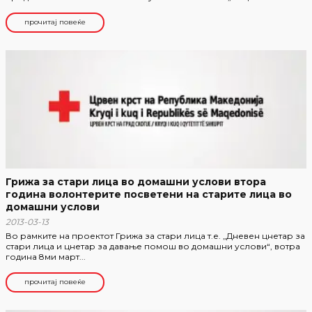
прочитај повеќе
Грижа за стари лица во домашни услови втора
година волонтерите посветени на старите лица во
домашни услови
2013-03-13
Во рамките на проектот Грижа за стари лица т.е. „Дневен цнетар за
стари лица и цнетар за давање помош во домашни услови“, вотра
година 8ми март...
прочитај повеќе