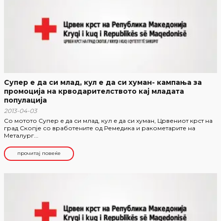
Супер е да си млад, кул е да си хуман- кампања за
промоција на крводарителството кај младата
популација
2013-04-03
Со мотото Супер е да си млад, кул е да си хуман, Црвениот крст на
град Скопје со вработените од Ремедика и ракометарите на
Металург...
прочитај повеќе