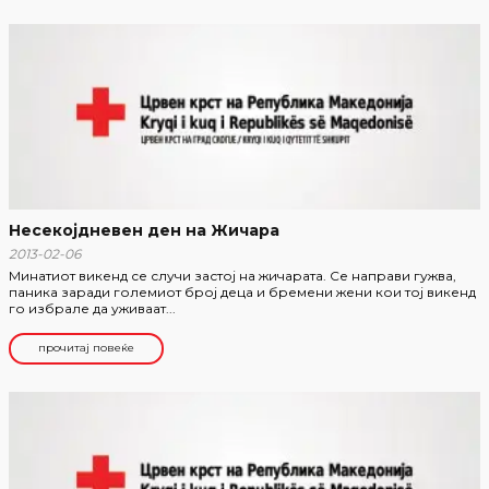
Несекојдневен ден на Жичара
2013-02-06
Минатиот викенд се случи застој на жичарата. Се направи гужва,
паника заради големиот број деца и бремени жени кои тој викенд
го избрале да уживаат...
прочитај повеќе