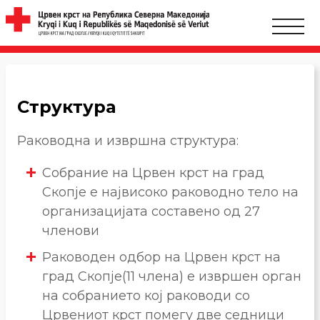
Структура
Раководна и извршна структура:
Собрание на Црвен крст на град
Скопје е највисоко раководно тело на
организацијата составено од 27
членови
Раководен одбор на Црвен крст на
град Скопје(11 члена) е извршен орган
на собранието кој раководи со
Црвениот крст помегу две седници