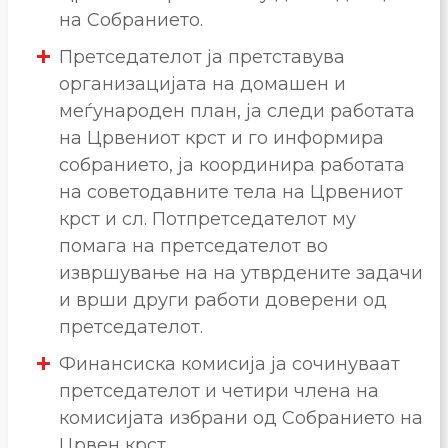
на Собранието.
Претседателот ја претставува
организацијата на домашен и
меѓународен план, ја следи работата
на Црвениот крст и го информира
собранието, ја координира работата
на советодавните тела на Црвениот
крст и сл. Потпретседателот му
помага на претседателот во
извршување на на утврдените задачи
и врши други работи доверени од
претседателот.
Финансиска комисија ја сочинуваат
претседателот и четири члена на
комисијата избрани од Собранието на
Црвен крст.