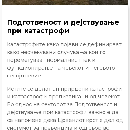
Подготвеност и дејствување
при катастрофи
Катастрофите како појави се дефинираат
како неочекувани случувања кои го
пореметуваат нормалниот тек и
функционирање на човекот и неговото
секојдневие
Истите се делат ан прирдони катастрофи
и катоастрофи предизвикани од човекот.
Во однос на секторот за Подготвеност и
дејствување при катастрофи важно е да
се напомене дека Црвениот крст е дел од
системот за превенција и одговор во