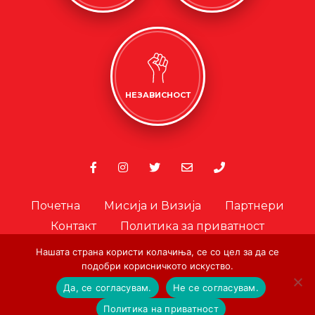
НЕЗАВИСНОСТ
Почетна
Мисија и Визија
Партнери
Контакт
Политика за приватност
Политика за колачиња
Нашата страна користи колачиња, се со цел за да се
Офицер за лични податоци
подобри корисничкото искуство.
Да, се согласувам.
Не се согласувам.
© Copyright. Црвен Крст на Град Скопје. 2026.
|
Designed and
Политика на приватност