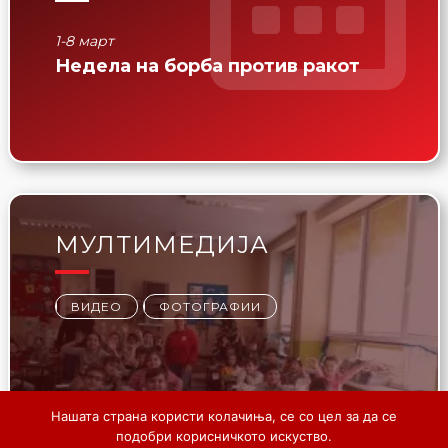
17 март
8-15 ап
кот
Ден на основањето на Црвен
Неде
крст на Република Северна
Македонија и Ден на
крводарителството на РСМ
МУЛТИМЕДИЈА
ВИДЕО
ФОТОГРАФИИ
Нашата страна користи колачиња, се со цел за да се
подобри корисничкото искуство.