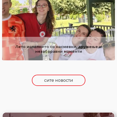
Лето исполнето со насмевки, дружење и
незаборавни моменти
прочитај повеќе
сите новости