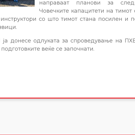
направаат планови за след
Човечките капацитети на тимот 
 инструктори со што тимот стана посилен и п
звици.
ја донесе одлуката за спроведување на ПХ
 подготовките веќе се започнати.