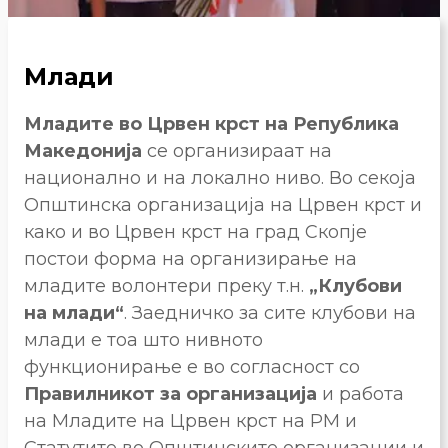
Млади
Младите во Црвен крст на Република
Македонија
се организираат на
национално и на локално ниво. Во секоја
Општинска организација на Црвен крст и
како и во Црвен крст на град Скопје
постои форма на организирање на
младите волонтери преку т.н.
„Клубови
на млади“
. Заедничко за сите клубови на
млади е тоа што нивното
функционирање е во согласност со
Правилникот за организација
и работа
на Младите на Црвен крст на РМ и
Статутите во Општинските организации и