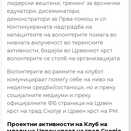
лидерски вештини, тренинг за врснички
едукатори, дисеминатори,
демонстратори за Прва помош и сл.
Континуираната надградба на
капацитеите на волонтерите помага во
нивната вклученост во теренските
активности, бидејќи во Црвениот крст
волонтерите се столб на организацијата.
Волонтерите во рамките на клубот
комуницираат помеѓу себе на ниво на
неделни средби/состаноци, но и преку
социјалните медиуми и преку
официјалните ФБ страници на Црвен
крст на град Скопје и Црвен крст на РМ.
Проектни активности на Клуб на
млади на Црвен крсет на град Скопје