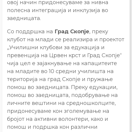
овој начин придонесуваме за нивна
полесна интеграција и инклузија во
заедницата.
Со поддршка на
Град Скопје
, преку
клубот на млади се реализира и проектот
„Училишни клубови за едукација и
превенција на Црвен крст и Град Скопје“
чија цел е зајакнување на капацитеите
на младите во 10 средни училишта на
територија на град Скопје и пружање
помош во заедницата. Преку едукации,
помош во заедницата, подобрување на
личните вештини на средношколците,
придонесуваме кон зголемување на
бројот на активни волонтери, како и
помош и подршка кон различни