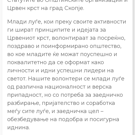
Црвен крст на град Скопје.
Млади луѓе, кои преку своите активности
ги шират принципите и идејата за
Црвениот крст, волонтираат за посреќно,
поздраво и поинформирано општество,
во кое младите ќе можат поуспешно и
поквалитетно да се оформат како
личности и идни успешни лидери на
светот. Нашите волонтери се млади луѓе
од различна националност и верска
припадност, но со потреба за заедничко
разбирање, пријателство и соработка
меѓу сите луѓе, и заедничка цел –
обезбедување на подобра и посигурна
иднина.