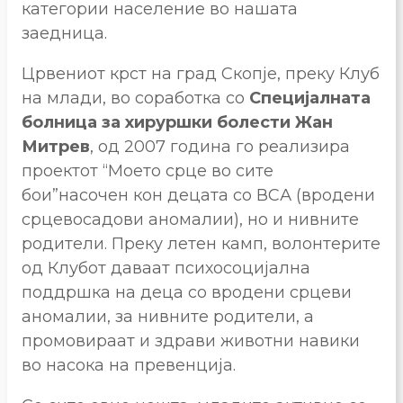
категории население во нашата
заедница.
Црвениот крст на град Скопје, преку Клуб
на млади, во соработка со
Специјалната
болница за хируршки болести Жан
Митрев
, од 2007 година го реализира
проектот “Моето срце во сите
бои”насочен кон децата со ВСА (вродени
срцевосадови аномалии), но и нивните
родители. Преку летен камп, волонтерите
од Клубот даваат психосоцијална
поддршка на деца со вродени срцеви
аномалии, за нивните родители, а
промовираат и здрави животни навики
во насока на превенција.