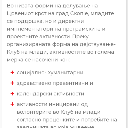
Во низата форми на делување на
Црвениот крст на град Скопје, младите
се поддршка, но и директни
имплементатори на програмските и
проектните активности. Преку
организираната форма на дејствување-
Клуб на млади, активностите во голема
мерка се насочени кон:
социјално- хуманитарни,
здравствено превентивни и
календарски активности
активности иницирани од
волонтерите во Клуб на млади
согласно проценките и потребите на
заедницата во која живееме.