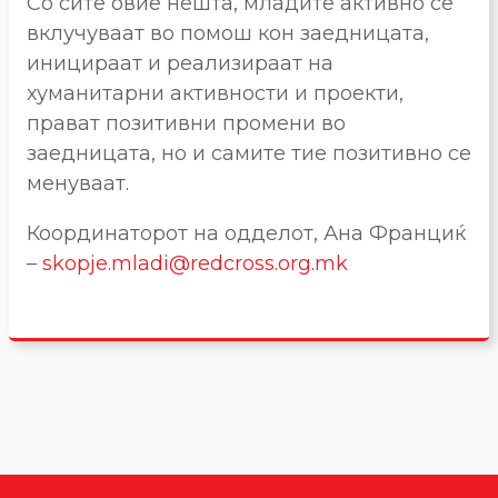
Со сите овие нешта, младите активно се
вклучуваат во помош кон заедницата,
иницираат и реализираат на
хуманитарни активности и проекти,
прават позитивни промени во
заедницата, но и самите тие позитивно се
менуваат.
Координаторот на одделот, Ана Франциќ
–
skopje.mladi@redcross.org.mk