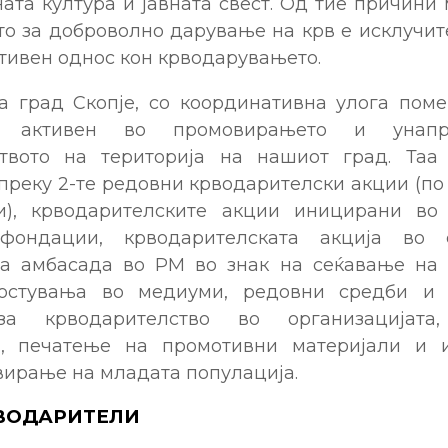
ата култура и јавната свест. Од тие причин
то за доброволно дарување на крв е исклучит
тивен однос кон крводарувањето.
а град Скопје, со координативна улога поме
е активен во промовирањето и унап
твото на територија на нашиот град. Таа
реку 2-те редовни крводарителски акции (по
и), крводарителските акции иницирани во 
 фондации, крводарителската акција во 
а амбасада во РМ во знак на сеќавање на 
гостувања во медиуми, редовни средби и 
 за крводарителство во организацијата
и, печатење на промотивни материјали и 
вирање на младата популација.
РВОДАРИТЕЛИ