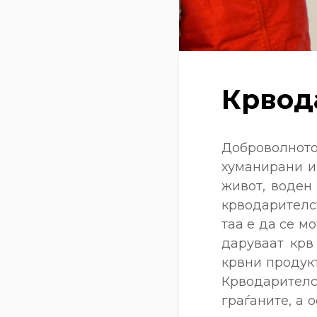
Крвод
Доброволнот
хуманирани и
живот, воден
крводарителс
таа е да се м
даруваат крв
крвни продукт
Крводарителс
граѓаните, а 