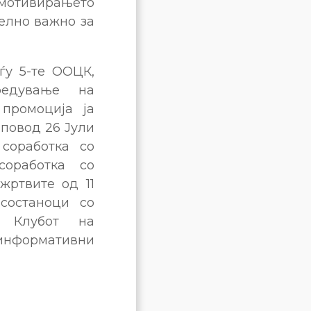
и мотивирањето
елно важно за
ѓу 5-те ООЦК,
редување на
 промоција ја
 повод 26 Јули
соработка со
соработка со
жртвите од 11
состаноци со
, Клубот на
информативни