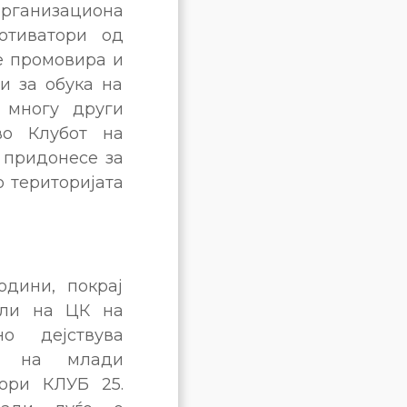
организациона
отиватори од
е промовира и
и за обука на
 многу други
во Клубот на
а придонесе за
 територијата
одини, покрај
ели на ЦК на
но дејствува
ма на млади
ори КЛУБ 25.