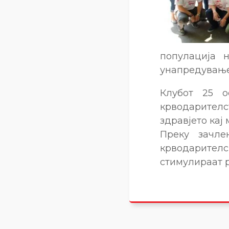
популација 
унапредување
Клубот 25 о
крводарителс
здравјето кај
Преку зачле
крводарител
стимулираат р