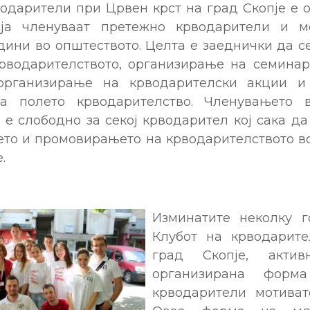
водарители при Црвен крст на град Скопје е 
ја членуваат претежно крводарители и м
дини во општеството. Целта е заеднички да с
рводарителството, организирање на семинар
 организирање на крводарителски акции и
на полето крводарителство. Членувањето 
е слободно за секој крводарител кој сака д
то и промовирањето на крводарителството во
.
Изминатите неколку г
Клубот на крводарит
град Скопје, актив
организирана фор
крводарители мотиват