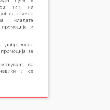
ади луѓе е
ков тип на
 добар пример
а младата
 промоција и
а доброволно
 промоција за
ествуваат во
 навики и се