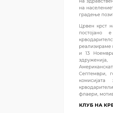
на здравствен
на население
градење пози
Црвен крст н
постојано 
крводарителс
реализираме п
и 13 Ноемвр
здруженија,
Американскат
Септември, 
комисијата
крводарител
флаери, моти
КЛУБ НА К