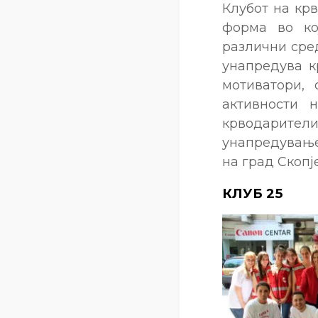
Клубот на кр
форма во ко
различни сре
унапредува к
мотиватори,
активности 
крводарители 
унапредување
на град Скопје
КЛУБ 25