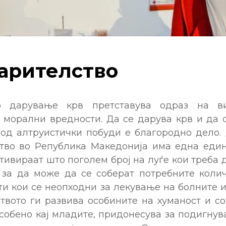
арителство
о дарување крв претставува одраз на ви
 морални вредности. Да се дарува крв и да с
 од алтруистички побуди е благородно дело.
тво во Република Македонија има една един
отивираат што поголем број на луѓе кои треба
 за да може да се соберат потребните коли
и кои се неопходни за лекување на болните 
твото ги развива особините на хуманост и со
особено кај младите, придонесува за подигну