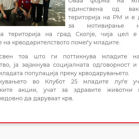
Оваа форма на мл
единствена од ва
територија на РМ и е
за мотивирање н
на територија на град Скопје, чија цел е
 на крводарителството помеѓу младите.
свен тоа што ги поттикнува младите н
тво, ја зајакнува социјалната одговорност и
 младата популација преку крводарувањето.
нувањето во Клубот 25 младите луѓе уч
ските акции, учат за здравите животни
едовно да даруваат крв.