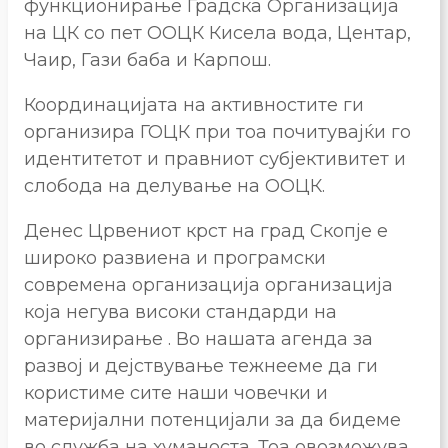
функционирање Градска Организација
на ЦК со пет ООЦК Кисела вода, Центар,
Чаир, Гази баба и Карпош.
Координацијата на активностите ги
организира ГОЦК при тоа почитувајќи го
идентитетот и правниот субјективитет и
слобода на делување на ООЦК.
Денес Црвениот крст на град Скопје е
широко развиена и програмски
современа организација организација
која негува високи стандарди на
организирање . Во нашата агенда за
развој и дејствување тежнееме да ги
користиме сите наши човечки и
материјални потенцијали за да бидеме
во служба на хуманоста .Тоа овозможува