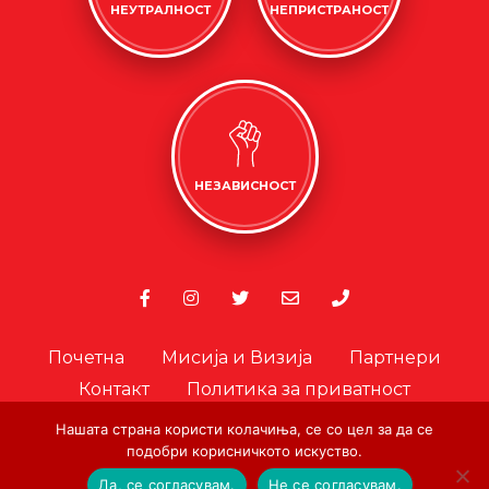
НЕУТРАЛНОСТ
НЕПРИСТРАНОСТ
НЕЗАВИСНОСТ
Почетна
Мисија и Визија
Партнери
Контакт
Политика за приватност
Политика за колачиња
Нашата страна користи колачиња, се со цел за да се
Офицер за лични податоци
подобри корисничкото искуство.
Да, се согласувам.
Не се согласувам.