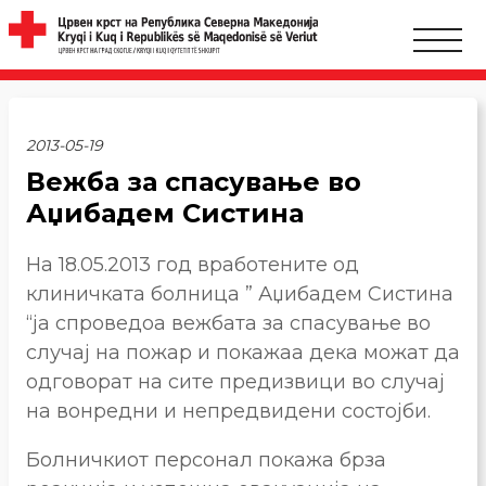
2013-05-19
Вежба за спасување во
Аџибадем Систина
На 18.05.2013 год вработените од
клиничката болница ” Аџибадем Систина
“ја спроведоа вежбата за спасување во
случај на пожар и покажаа дека можат да
одговорат на сите предизвици во случај
на вонредни и непредвидени состојби.
Болничкиот персонал покажа брза