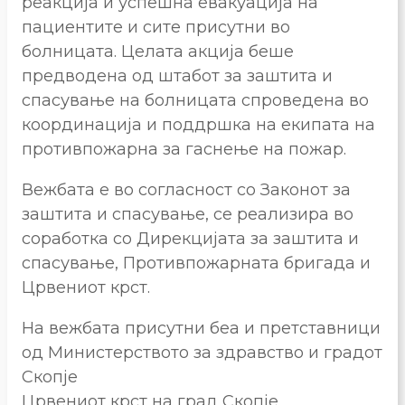
реакција и успешна евакуација на
пациентите и сите присутни во
болницата. Целата акција беше
предводена од штабот за заштита и
спасување на болницата спроведена во
координација и поддршка на екипата на
противпожарна за гаснење на пожар.
Вежбата е во согласност со Законот за
заштита и спасување, се реализира во
соработка со Дирекцијата за заштита и
спасување, Противпожарната бригада и
Црвениот крст.
На вежбата присутни беа и претставници
од Министерството за здравство и градот
Скопје
Црвениот крст на град Скопје