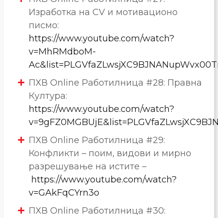
Изработка на CV и мотивационо
писмо:
https://www.youtube.com/watch?
v=MhRMdboM-
Ac&list=PLGVfaZLwsjXC9BJNANupWvx00T
ПХВ Online Работилница #28: Правна
Култура:
https://www.youtube.com/watch?
v=9gFZ0MGBUjE&list=PLGVfaZLwsjXC9BJ
ПХВ Online Работилница #29:
Конфликти – поим, видови и мирно
разрешување на истите –
https://www.youtube.com/watch?
v=GAkFqCYrn3o
ПХВ Online Работилница #30: