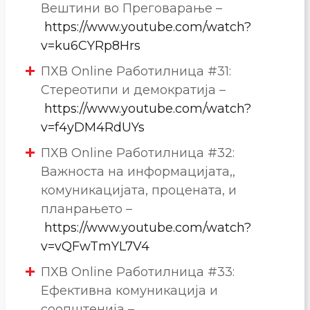
Вештини во Преговарање –
https://www.youtube.com/watch?
v=ku6CYRp8Hrs
ПХВ Online Работилница #31:
Стереотипи и демократија –
https://www.youtube.com/watch?
v=f4yDM4RdUYs
ПХВ Online Работилница #32:
Важноста на информацијата,,
комуникацијата, процената, и
планрањето –
https://www.youtube.com/watch?
v=vQFwTmYL7V4
ПХВ Online Работилница #33:
Ефективна комуникација и
соопштенија –