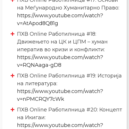
на Меѓународно Хуманитарно Право:
https://www.youtube.com/watch?
v=AtApod8Q81g
ПХВ Online Работилница #18:
Движењето на ЦК и ЦПМ – хуман
иператив во кризи и конфликти:
https://www.youtube.com/watch?
v=RQNAaga-gD8
ПХВ Online Работилница #19: Историја
на литература:
https://www.youtube.com/watch?
v=nPMCRQY7cWk
ПХВ Online Работилница #20: Концепт
на Икигаи:
https://www.youtube.com/watch?