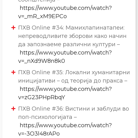
https://www.youtube.com/watch?
v=_mR_xM9EPCo
ПХВ Online #34: Мамихлапинатапеи:
непреводливите зборови како начин
да запознаеме различни култури –
https://www.youtube.com/watch?
v=_nXd9W8n8k0
ПХВ Online #35: Локални хуманитарни
иницијативи – од теорија до пракса –
https://www.youtube.com/watch?
v=zG23PHpRbqY
ПХВ Online #36: Вистини и заблуди во
поп-психологијата –
https://www.youtube.com/watch?
v=-3O3l48rAPo