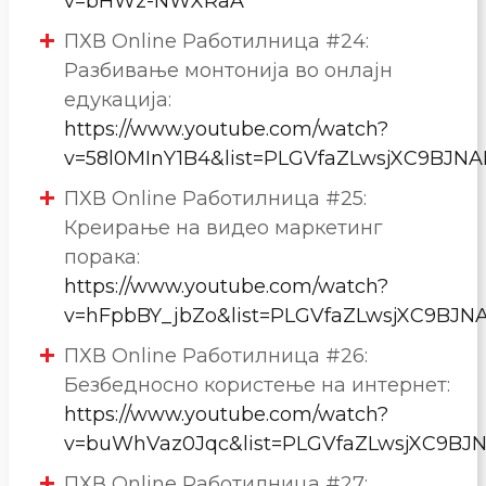
v=bHWz-NWXRaA
ПХВ Online Работилница #24:
Разбивање монтонија во онлајн
едукација:
https://www.youtube.com/watch?
v=58l0MInY1B4&list=PLGVfaZLwsjXC9BJN
ПХВ Online Работилница #25:
Креирање на видео маркетинг
порака:
https://www.youtube.com/watch?
v=hFpbBY_jbZo&list=PLGVfaZLwsjXC9BJ
ПХВ Online Работилница #26:
Безбедносно користење на интернет:
https://www.youtube.com/watch?
v=buWhVaz0Jqc&list=PLGVfaZLwsjXC9BJ
ПХВ Online Работилница #27: