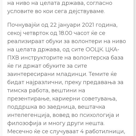
на ниво на целата држава, согласно
условите во кои сега дејствуваме.
Почнувајќи од 22 јануари 2021 година,
секој четврток од 18.00 часот ќе се
реализираат обуки за волонтери на ниво
на целата држава, од сите ООЦК. ЦКА-
ПХВ инструкторите на волонтерска база
ќе ги држат обуките за сите
заинтересирани младинци. Темите ќе
бидат најразлични, преку предавања за
тимска работа, вештини на
презентирање, кариерни советувања,
поддршка во заедница, вештачка
интелегенција, вовед во психологија и
филозофија и многу други нешта.
Месечно ќе се случуваат 4 работилници,