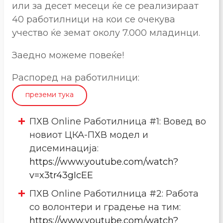
или за десет месеци ќе се реализираат
40 работилници на кои се очекува
учество ќе земат околу 7.000 младинци.
Заедно можеме повеќе!
Распоред на работилници:
преземи тука
ПХВ Online Работилница #1: Вовед во
новиот ЦКА-ПХВ модел и
дисеминацијa:
https://www.youtube.com/watch?
v=x3tr43gIcEE
ПХВ Online Работилница #2: Работа
со волонтери и градење на тим:
https://www.youtube.com/watch?