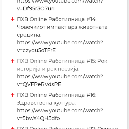
https://www.youtube.com/watch?
v=Df95r3O7urI
ПХВ Online Работилница #14:
Човечкиот импакт врз животната
средина:
https://www.youtube.com/watch?
v=czygu5oTFrE
ПХВ Online Работилница #15: Рок
историја и рок поезија:
https://www.youtube.com/watch?
v=QVFPeRVdsPE
ПХВ Online Работилница #16:
Здравствена култура:
https://www.youtube.com/watch?
v=5bwX4QH3dfo
ПХВ Online Работилница #17: Основи