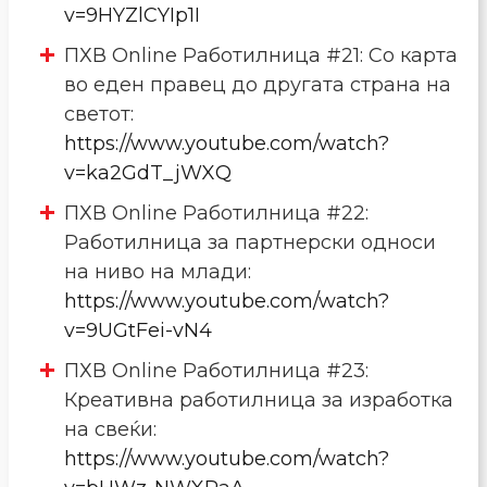
v=9HYZlCYIp1I
ПХВ Online Работилница #21: Со карта
во еден правец до другата страна на
светот:
https://www.youtube.com/watch?
v=ka2GdT_jWXQ
ПХВ Online Работилница #22:
Работилница за партнерски односи
на ниво на млади:
https://www.youtube.com/watch?
v=9UGtFei-vN4
ПХВ Online Работилница #23:
Креативна работилница за изработка
на свеќи:
https://www.youtube.com/watch?