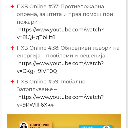
ПХВ Online #37: Противпожарна
опрема, заштита и прва помош при
пожари –
https://www.youtube.com/watch?
v=81QHgTbLit8
ПХВ Online #38: Обновливи извори на
енергија – проблеми и решенија –
https://www.youtube.com/watch?
v=CKg-_9lVF0Q
ПХВ Online #39: Глобално
Затоплување –
https://www.youtube.com/watch?
v=9PWlIli6Xk4