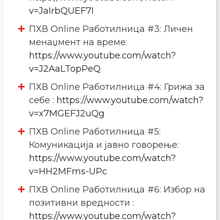
v=JaIrbQUEF7I
ПХВ Online Работилница #3: Личен
менаџмент на време:
https://www.youtube.com/watch?
v=J2AaLTopPeQ
ПХВ Online Работилница #4: Грижа за
себе :
https://www.youtube.com/watch?
v=x7MGEFJ2uQg
ПХВ Online Работилница #5:
Комуникација и јавно говорење:
https://www.youtube.com/watch?
v=HH2MFms-UPc
ПХВ Online Работилница #6: Избор на
позитивни вредности :
https://www.youtube.com/watch?