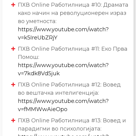
ПХВ Online Работилница #10: Драмата
како начин на револуционерен израз
во уметноста:
https://www.youtube.com/watch?
v=k5IreUbZRjY
ПХВ Online Работилница #11: Еко Прва
Помош:
https://www.youtube.com/watch?
v=7kdk8Vd5juk
ПХВ Online Работилница #12: Вовед
во вештачка интелигенција:
https://www.youtube.com/watch?
v=fMMWwAieOpo
ПХВ Online Работилница #13: Вовед и
парадигми во психологијата: