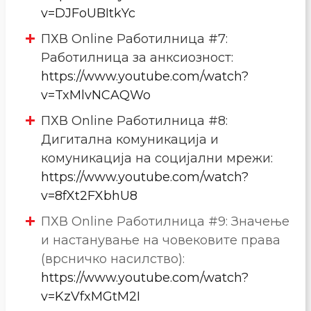
v=DJFoUBItkYc
ПХВ Online Работилница #7:
Работилница за анксиозност:
https://www.youtube.com/watch?
v=TxMlvNCAQWo
ПХВ Online Работилница #8:
Дигитална комуникација и
комуникација на социјални мрежи:
https://www.youtube.com/watch?
v=8fXt2FXbhU8
ПХВ Online Работилница #9: Значење
и настанување на човековите права
(врсничко насилство):
https://www.youtube.com/watch?
v=KzVfxMGtM2I