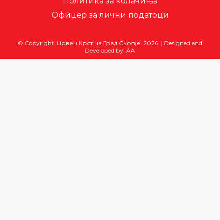
Политика за колачиња
Офицер за лични податоци
© Copyright. Црвен Крст на Град Скопје. 2026.
|
Designed and
Developed by:
AA