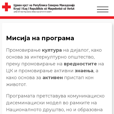
Мисија на програма
Промовирање
култура
на дијалог, како
основа за интеркултурно општество,
преку промовирање на
вредностите
на
ЦК и промовирање активни
знаења
, а
како основа за
активен
пристап кон
животот.
Програмата претставува комуникациско
дисеминациски модел во рамките на
Националното друштво, но и образовна