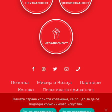
НЕУТРАЛНОСТ
НЕПРИСТРАНОСТ
НЕЗАВИСНОСТ
Почетна
Мисија и Визија
Партнери
Контакт
Политика за приватност
Политика за колачиња
Нашата страна користи колачиња, се со цел за да се
Офицер за лични податоци
подобри корисничкото искуство.
Да, се согласувам.
Не се согласувам.