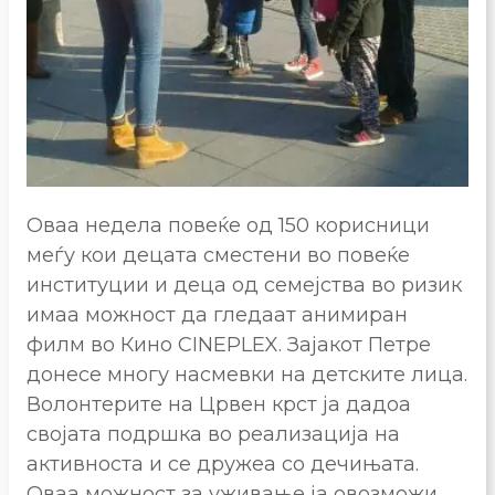
Оваа недела повеќе од 150 корисници
меѓу кои децата сместени во повеќе
институции и деца од семејства во ризик
имаа можност да гледаат анимиран
филм во Кино CINEPLEX. Зајакот Петре
донесе многу насмевки на детските лица.
Волонтерите на Црвен крст ја дадоа
својата подршка во реализација на
активноста и се дружеа со дечињата.
Оваа можност за уживање ја овозможи