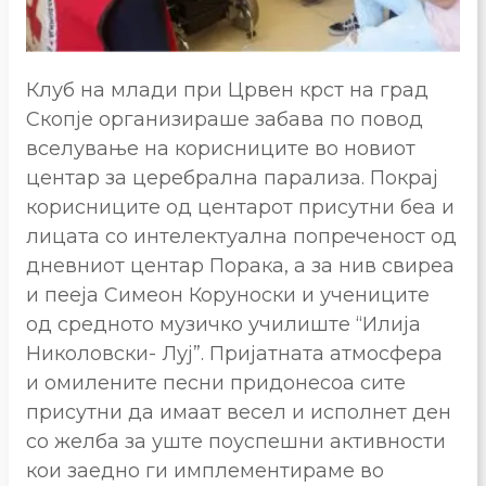
Клуб на млади при Црвен крст на град
Скопје организираше забава по повод
вселување на корисниците во новиот
центар за церебрална парализа. Покрај
корисниците од центарот присутни беа и
лицата со интелектуална попреченост од
дневниот центар Порака, а за нив свиреа
и пееја Симеон Коруноски и учениците
од средното музичко училиште “Илија
Николовски- Луј”. Пријатната атмосфера
и омилените песни придонесоа сите
присутни да имаат весел и исполнет ден
со желба за уште поуспешни активности
кои заедно ги имплементираме во