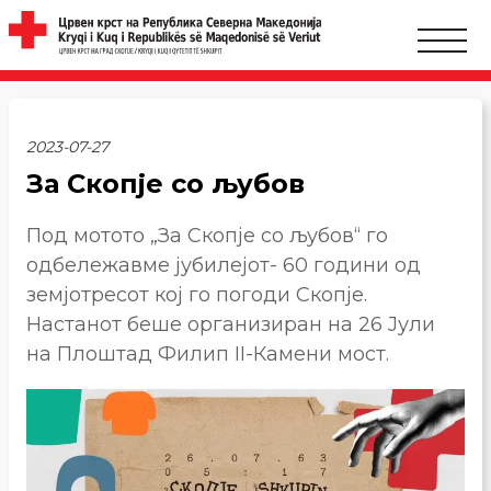
2023-07-27
За Скопје со љубов
Под мотото „За Скопје со љубов“ го
одбележавме јубилејот- 60 години од
земјотресот кој го погоди Скопје.
Настанот беше организиран на 26 Јули
на Плоштад Филип II-Камени мост.