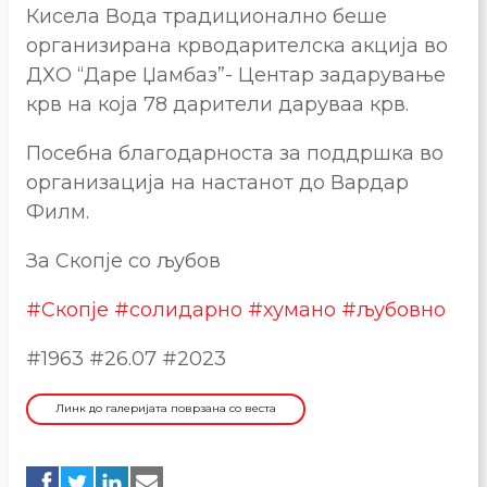
Кисела Вода традиционално беше
организирана крводарителска акција во
ДХО “Даре Џамбаз”- Центар задарување
крв на која 78 дарители даруваа крв.
Посебна благодарноста за поддршка во
организација на настанот до Вардар
Филм.
За Скопје со љубов
#Скопје
#солидарно
#хумано
#љубовно
#1963 #26.07 #2023
Линк до галеријата поврзана со веста