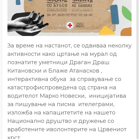
За време на настанот, се одвиваа неколку
активности како цртање на мурал од
познатите уметници Драган Драш
Китановски и Блаже Атанасков ,
интерактивна обука за справување со
катастрофиспроведена од страна на
водителот Марко Новески, иницијатива
за пишување на писма ителеграми,
изложба на капацитетите на нашето
Нaционално друштво и дружење со
вработените иволонтерите на Црвениот
крст.