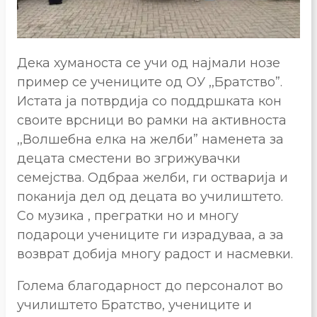
Дека хуманоста се учи од најмали нозе
пример се учениците од ОУ ,,Братство”.
Истата ја потврдија со поддршката кон
своите врсници во рамки на активноста
,,Волшебна елка на желби” наменета за
децата сместени во згрижувачки
семејства. Одбраа желби, ги остварија и
поканија дел од децата во училиштето.
Со музика , прегратки но и многу
подароци учениците ги израдуваа, а за
возврат добија многу радост и насмевки.
Голема благодарност до персоналот во
училиштето Братство, учениците и