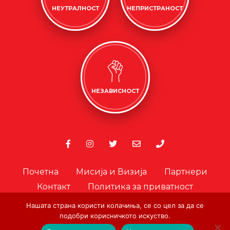
НЕУТРАЛНОСТ
НЕПРИСТРАНОСТ
НЕЗАВИСНОСТ
Почетна
Мисија и Визија
Партнери
Контакт
Политика за приватност
Политика за колачиња
Нашата страна користи колачиња, се со цел за да се
Офицер за лични податоци
подобри корисничкото искуство.