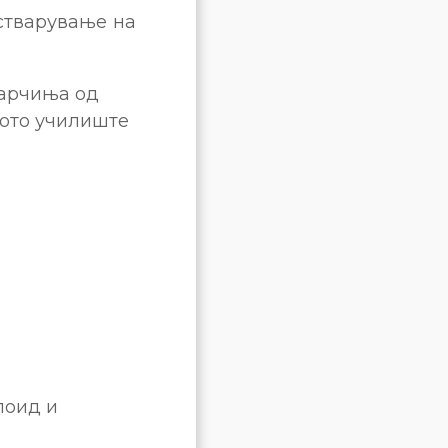
остварување на
гарчиња од
ното училиште
лоид и