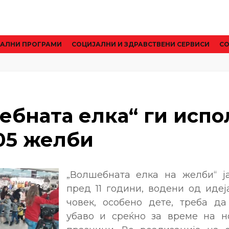
АЛНИ ПРОГРАМИ
CОЦИЈАЛНИ И ЗДРАВСТВЕНИ СЕРВИСИ
СО
ебната елка“ ги испо
105 желби
„Волшебнатa елка на желби“ j
пред 11 години, водени од идеј
човек, особено дете, треба да
убаво и среќно за време на н