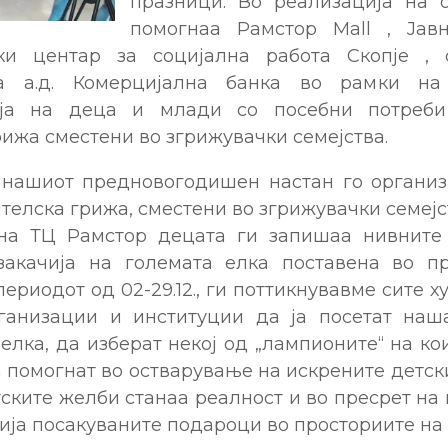
празници. Во реализација на 
помогнаа Рамстор Mall , Јавн
ки центар за социјална работа Скопје , 
 а.д. Комерцијална банка во рамки на
ија на деца и млади со посебни потреб
ижа сместени во згрижувачки семејства.
 нашиот предновогодишен настан го организ
телска грижа, сместени во згрижувачки семејств
 на ТЦ Рамстор децата ги запишаа нивните
акачија на големата елка поставена во п
периодот од 02-29.12., ги поттикнувавме сите х
ганизации и институции да ја посетат на
лка, да изберат некој од „лампионите“ на к
 помогнат во остварување на искрените детск
ските желби станаа реалност и во пресрет на
ија посакуваните подароци во просториите на