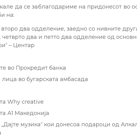
кале да се заблагодариме на придонесот во 
и на:
 второ два одделение, заедно со нивните дру
, четврто два и петто два одделение од основ
ри“ – Центар
те во Прокредит банка
 лица во бугарската амбасада
та Why creative
та А1 Македонија
 „Дајте музика“ кои донесоа подароци од Алка
а