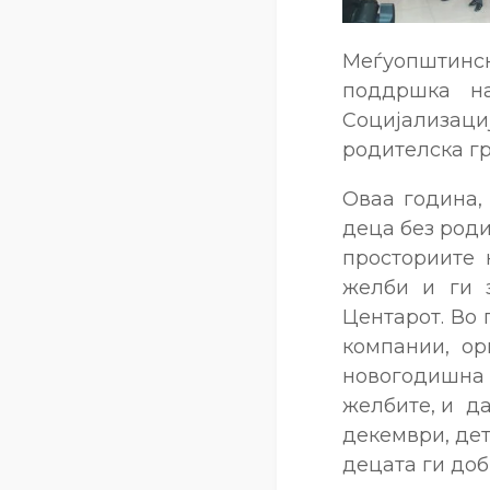
Меѓуопштинс
поддршка на
Социјализац
родителска гр
Оваа година,
деца без роди
просториите
желби и ги з
Центарот. Во 
компании, ор
новогодишна е
желбите, и да
декември, дет
децата ги доб