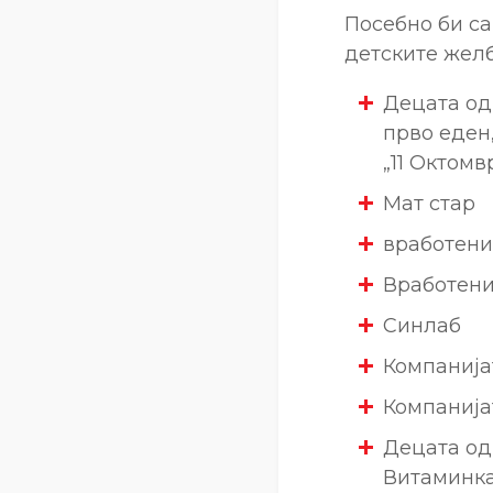
Посебно би са
детските желб
Децата од
прво еден
„11 Октомв
Мат стар
вработени
Вработени
Синлаб
Компанија
Компанија
Децата од
Витаминк