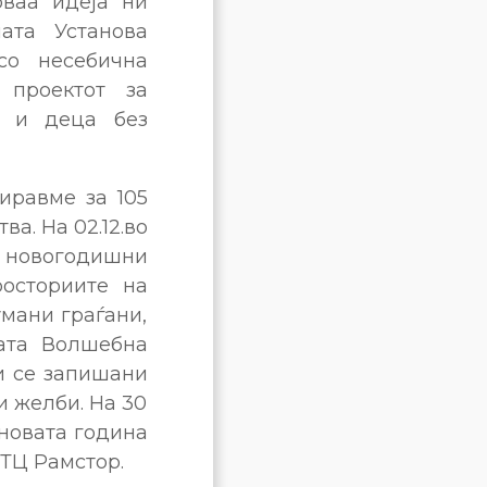
оваа идеја ни
ата Установа
со несебична
 проектот за
и и деца без
иравме за 105
а. На 02.12.во
 новогодишни
росториите на
умани граѓани,
шата Волшебна
ои се запишани
и желби. На 30
 новата година
 ТЦ Рамстор.