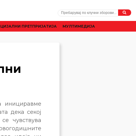
ЦИЈАЛНИ ПРЕТПРИЈАТИЈА
МУЛТИМЕДИЈА
лни
a инициравме
ата дека секој
 се чувствува
овогодишните