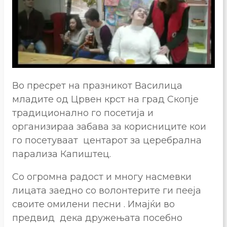
Во пресрет на празникот Василица
младите од Црвен крст на град Скопје
традиционално го посетија и
организираа забава за корисниците кои
го посетуваат центарот за церебрална
парализа Капиштец.
Со огромна радост и многу насмевки
лицата заедно со волонтерите ги пееја
своите омилени песни . Имајќи во
предвид дека дружењата посебно