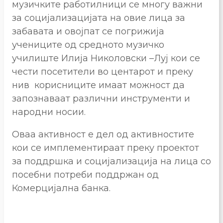
музичките работилници се многу важни
за социјализацијата на овие лица за
забавата и овојпат се погрижија
учениците од средното музичко
училиште Илија Николовски –Луј кои се
чести посетители во центарот и преку
нив корисниците имаат можност да
запознаваат различни инструменти и
народни носии.
Оваа активност е дел од активностите
кои се имплементираат преку проектот
за поддршка и социјализација на лица со
посебни потреби поддржан од
Комерцијална банка.