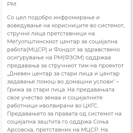
РМ.
Со цел подобро инфромирање и
воведување на корисниците во системот,
стручни лица претставници на
Меѓуопштинскиот центар за социјална
работа(МЦСР) и Фондот за здравствено
осигурување на РМ(ФЗОМ) оддржаа
предавања за стручниот тим на проектот
„Дневен центар за стари лица и центар
задавање помош во домашни услови“ –
Грижа за стари лица. На предавањата
свое учество земаа и социјалните
работници иволвирани во ЦКГС.
Предавањето за правата од системот на
социјална заштита го оддржа Соња
Арсовска, претставник на МЦСР. На