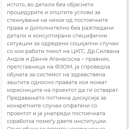
истото, во детали беа објаснети
процедурите и општите услови за
стекнување на некое од постоечките
права и дополнително беа разгледани
детали и консултирани специфични
ситуации за одредени социјални случаи
со кои работи тимот на ЦКГС. Др.Силвана
Андов и Данче Атанасоска – правник,
претставници на ФЗОМ, ја спроведоа
обуката за системот на здравствена
заштита односно правата кои можат
корисниците на проектот да ги остварат.
Предавањето поттикна дискусија за
конкретните случаи опфатени со
проектот и ја унапреди постоечката
соработка помеѓу двете институции.
Овие обуки се првите чекори кои се