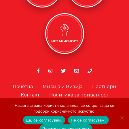
НЕЗАВИСНОСТ
Почетна
Мисија и Визија
Партнери
Контакт
Политика за приватност
Политика за колачиња
Нашата страна користи колачиња, се со цел за да се
Офицер за лични податоци
подобри корисничкото искуство.
Да, се согласувам.
Не се согласувам.
© Copyright. Црвен Крст на Град Скопје. 2026.
|
Designed and
Политика на приватност