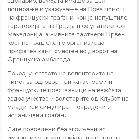
сценарио, вежбата имаше за цел
лоцирање и укажување на Прва помош
на француски граѓани, кои ја напуштиле
територијата на Грција и се упатиле кон
Македонија, а нивните партнери Црвен
крст на град Скопје организираа
прифатен камп сместен во дворот на
Француска амбасада.
Покрај учеството на волонтерите на
Тимот за одговор при катастрофи и
француските преставници на вежбата
зедоа учество и волотерите од Клубот на
млади кои симулират повредени и
испаничени граѓани.
Сите повредени беа згрижени во
импровизираниот тријажен центар на