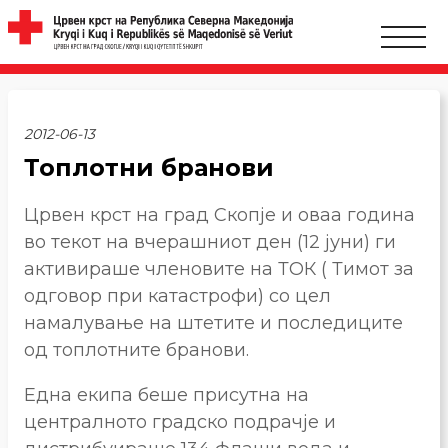
2012-06-13
Топлотни бранови
Црвен крст на град Скопје и оваа година
во текот на вчерашниот ден (12 јуни) ги
активираше членовите на ТОК ( Тимот за
одговор при катастрофи) со цел
намалување на штетите и последиците
од топлотните бранови.
Една екипа беше присутна на
централното градско подрачје и