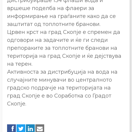
дистрибуираше 134 флаши вода и
вршеше поделба на флаери за
информирање на граѓаните како да се
заштитат од топлотните бранови.
Црвен крст на град Скопје е спремен да
одговори на задачите и ќе ги следи
препораките за топлотните бранови на
територија на град Скопје и ќе дејствува
на терен.
Активноста за дистрибуција на вода на
случајните минувачи во централното
градско подрачје на територијата на
град Скопје е во Соработка со Градот
Скопје.