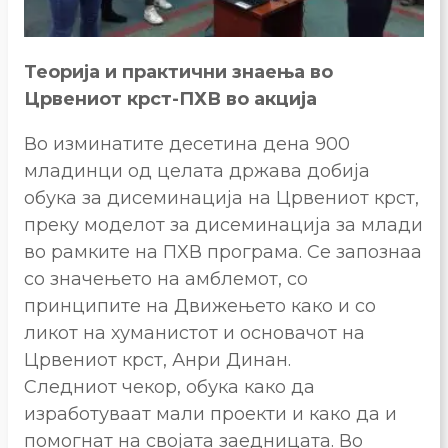
Теорија и практични знаења во
Црвениот крст-ПХВ во акција
Во изминатите десетина дена 900
младинци од целата држава добија
обука за дисеминација на Црвениот крст,
преку моделот за дисеминација за млади
во рамките на ПХВ програма. Се запознаа
со значењето на амблемот, со
принципите на Движењето како и со
ликот на хуманистот и основачот на
Црвениот крст, Анри Динан.
Следниот чекор, обука како да
изработуваат мали проекти и како да и
помогнат на својата заедницата. Во