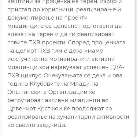
вештини за проценка на терен, избор и
пристап до корисници, реализирање и
документирање на проекти –
младинците се целосно подготвени да
влезат на терен и да ги реализираат
совите ПХВ проекти. Според проценката
на целиот ПХВ тим е дека имаме
исклучително мотивирани и активни
младинци кои најавуваат успешен ЦКА-
ПХВ циклус. Очекувањата се дека и ова
година Клубовите на Млади на
Општинските Организации ќе
регрутираат активни младинци во
Црвениот Крст кои ќе продолжат со
реализирање на хуманитарни активности
во своите заедници.