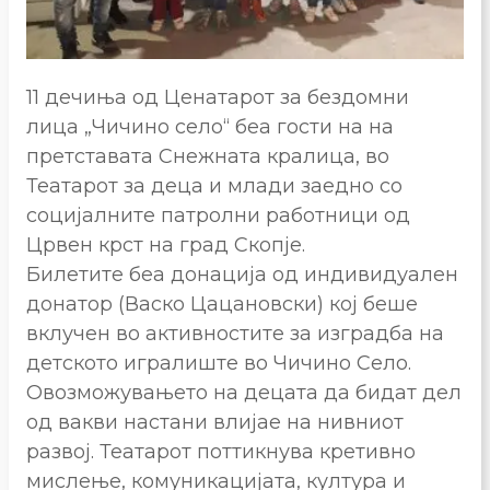
11 дечиња од Ценатарот за бездомни
лица „Чичино село“ беа гости на на
претставата Снежната кралица, во
Театарот за деца и млади заедно со
социјалните патролни работници од
Црвен крст на град Скопје.
Билетите беа донација од индивидуален
донатор (Васко Цацановски) кој беше
вклучен во активностите за изградба на
детското игралиште во Чичино Село.
Овозможувањето на децата да бидат дел
од вакви настани влијае на нивниот
развој. Театарот поттикнува кретивно
мислење, комуникацијата, култура и