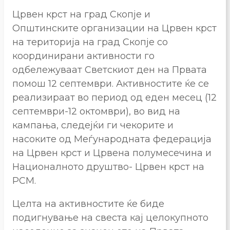
Црвен крст на град Скопје и
Општинските организации на Црвен крст
на територија на град Скопје со
координирани активности го
одбележуваат Светскиот ден на Првата
помош 12 септември. Активностите ќе се
реализираат во период од еден месец (12
септември-12 октомври), во вид на
кампања, следејќи ги чекорите и
насоките од Меѓународната федерација
на Црвен крст и Црвена полумесечина и
Националното друштво- Црвен крст на
РСМ.
Целта на активностите ќе биде
подигнување на свеста кај целокупното