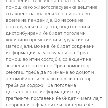
население за значењето на Првата
помош како животоспасувачка вештина,
со акцент на значењето на истата во
време на пандемија. Во насока на
остварување на целта, подготвени и
дистрибуирани ќе бидат поголеми
количини промотивни и едукативни
материјали. Во нив ќе бидат содржани
информации за укажување на Прва
помош во итни состојби, со акцент на
значењето на сет по Прва помош кој
секогаш треба да го имаме во домот и
автомобилот и секако насоки што тој
треба да содржи. За поголема
достапност на информациите до
граѓаните, поставени ќе бидат 4 мега лајт
површини, а флаерите и постерите ќе