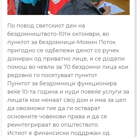
По повод светскиот ден на
бездомништвото-10ти октомври, во
пунктот за бездомници-Момин Поток
пригодно се одбележи денот со ручек
дониран од приватно лице, и се додели
помош во чевли за 70 бездомни лица кои
редовно го посетуваат пунктот.
Пунктот за бездомници функционира
веќе 10-та година и нуди повеќе услуги за
лицата кои немаат свој дом и има за цел
да овозможи тие да ги остварат
основните човекови права и да се
реинтегрираат во општеството.
Истиот е финансиски поддржан од