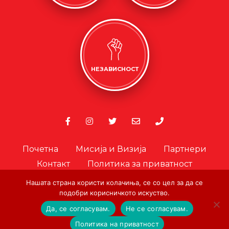
НЕЗАВИСНОСТ
Почетна
Мисија и Визија
Партнери
Контакт
Политика за приватност
Политика за колачиња
Нашата страна користи колачиња, се со цел за да се
подобри корисничкото искуство.
Офицер за лични податоци
Да, се согласувам.
Не се согласувам.
© Copyright. Црвен Крст на Град Скопје. 2026.
|
Designed and
Политика на приватност