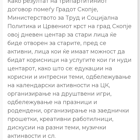
Како резултат на трипартитиниот
договор помеѓу Градот Скопје,
Министерството за Труд и Социјална
Политика и Црвениот крст на град Скопје
овој дневен центар за стари лица ќе
биде отворен за старите, пред се
активни, лица кои ќе имаат можност да
бидат корисници на услугите кои ги нуди
центарот, како што се: едукации на
корисни и интресни теми, одбележување
на календарски активности на ЦК,
организирање на друштвени игри,
одбележување на празници и
родендени, организирање на заеднички
прошетки, креативни работилници,
дискусии на разни теми, музички
актинвости и сл.