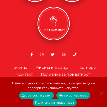
НЕЗАВИСНОСТ
Почетна
Мисија и Визија
Партнери
Контакт
Политика за приватност
Политика за колачиња
Нашата страна користи колачиња, се со цел за да се
подобри корисничкото искуство.
Офицер за лични податоци
Да, се согласувам.
Не се согласувам.
© Copyright. Црвен Крст на Град Скопје. 2026.
|
Designed and
Политика на приватност
Developed by:
AA