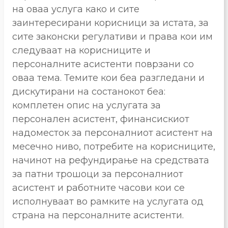
на оваа услуга како и сите
заинтересирани корисници за истата, за
сите законски регулативи и права кои им
следуваат на корисниците и
персоналните асистенти поврзани со
оваа тема. Темите кои беа разгледани и
дискутирани на состанокот беа:
комплетен опис на услугата за
персонален асистент, финансискиот
надоместок за персоналниот асистент на
месечно ниво, потребите на корисниците,
начинот на рефундирање на средствата
за патни трошоци за персоналниот
асистент и работните часови кои се
исполнуваат во рамките на услугата од
страна на персоналните асистенти.