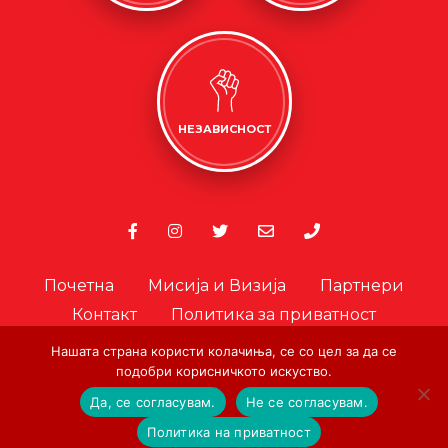
НЕЗАВИСНОСТ
Почетна
Мисија и Визија
Партнери
Контакт
Политика за приватност
Политика за колачиња
Нашата страна користи колачиња, се со цел за да се
подобри корисничкото искуство.
Офицер за лични податоци
Да, се согласувам.
Не се согласувам.
© Copyright. Црвен Крст на Град Скопје. 2026.
|
Designed and
Политика на приватност
Developed by:
AA