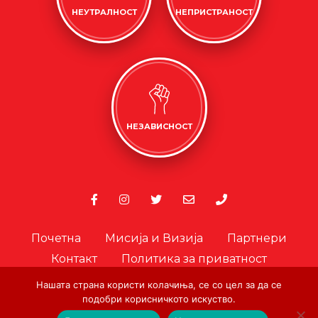
НЕУТРАЛНОСТ
НЕПРИСТРАНОСТ
НЕЗАВИСНОСТ
Почетна
Мисија и Визија
Партнери
Контакт
Политика за приватност
Политика за колачиња
Нашата страна користи колачиња, се со цел за да се
Офицер за лични податоци
подобри корисничкото искуство.