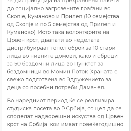
за дистрибуција на прехранбени пакети
до социјално загрозените граѓани во
Скопје, Куманово и Прилеп (10 семејства
од Скопје и по 5 семејства од Прилеп и
Куманово). Исто така волонтерите на
Црвен крст, двапати во неделата
дистрибуираат топол оброк за 10 стари
лица во нивните домови, како и оброци
за 50 бездомни лица во Пунктот за
бездомници во Момин Поток. Храната е
свежо подготвена во Здружението за
деца со посебни потреби Дама- ел.
Во наредниот период ќе се реализира
студиска посета во Р.Србија, со цел да се
споделат надворешни искуства од Црвен
крст на Србија, кои имаат повеќегодишно