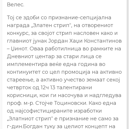
Велес.
Тој се здоби со признание-сепцијална
награда „Златен стрип“, на отворениот
конкурс, за својот стрип насловен како и
главниот јунак Јордан Хаџи Константинов
– Џинот. Оваа работилница во рамките на
Дневниот центар за стари лица се
имплементира веќе една година во
континуитет со цел промоција на активно
стареење, а активно учество земаат секој
четврток од 12ч 13 талентирани
корисници, кои ги насочува и надгледува
проф. м-р. Стојче Тоциновски. Како една
од најсофистицираните изработки
„Златниот стрип“ е признание не само за
г-дин.Богдан туку за целиот концепт на