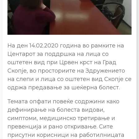
На ден 14.02.2020 година во рамките на
Центарот за поддршка на лица со
оштетен вид при Црвен крст на Град
Скопје, во просториите на Здружението
на слепи и лица со оштетен вид Скопје се
одржа предавање за шеќерна болест.
Темата опфати повеќе содржини како
дефинирање на болеста видови,
симптоми, медицинско третирање и
превенција и рано откривање. Сите
присутни корисници на работилницата