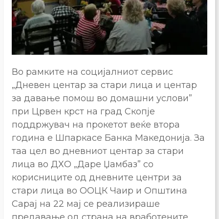
Во рамките на социјалниот сервис
„Дневен центар за стари лица и центар
за давање помош во домашни услови”
при Црвен крст на град Скопје
поддржувач на прокетот веќе втора
година е Шпаркасе Банка Македонија. За
таа цел во дневниот центар за стари
лица во ДХО „Даре Џамбаз” со
корисниците од дневните центри за
стари лица во ООЦК Чаир и Општина
Сарај на 22 мај се реализираше
предавање од страна на вработените