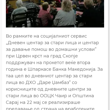
Во рамките на социјалниот сервис
„Дневен центар за стари лица и центар
за давање помош во домашни услови”
при Црвен крст на град Скопје
поддржувач на прокетот веќе втора
година е Шпаркасе Банка Македонија. За
таа цел во дневниот центар за стари
лица во ДХО „Даре Џамбаз” со
корисниците од дневните центри за
стари лица во ООЦК Чаир и Општина
Сарај на 22 мај се реализираше
предавање од страна на вработените