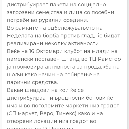
дистрибуираат пакети на социјално
загрозени семејства и лица со посебни
потреби во рурални средини.
Во рамките на одбележувањето на
Неделата на борба против глад, ќе бидат
реализирани неколку активности.
Веќе на 16 Октомври клубот на млади на
наменски поставен Штанд во ТЦ Рамстор
ја промовира активноста за продажба на
шољи како начин на собирање на
парични средства.
Вакви шнадови на кои ќе се
дистрибуираат и вредносни бонови ќе
има и во поголемите маркети низ градот
(СП маркет, Веро, Тинекс) како и на
отворени локации низ градот во
периодот до 13 Ноември.