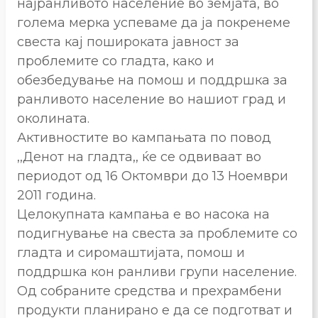
најранливото население во земјата, во
голема мерка успеваме да ја покренеме
свеста кај пошироката јавност за
проблемите со гладта, како и
обезбедување на помош и поддршка за
ранливото население во нашиот град и
околината.
Активностите во кампањата по повод
,,Денот на гладта,, ќе се одвиваат во
периодот од 16 Октомври до 13 Ноември
2011 година.
Целокупната кампања е во насока на
подигнување на свеста за проблемите со
гладта и сиромаштијата, помош и
поддршка кон ранливи групи население.
Од собраните средства и прехрамбени
продукти планирано е да се подготват и