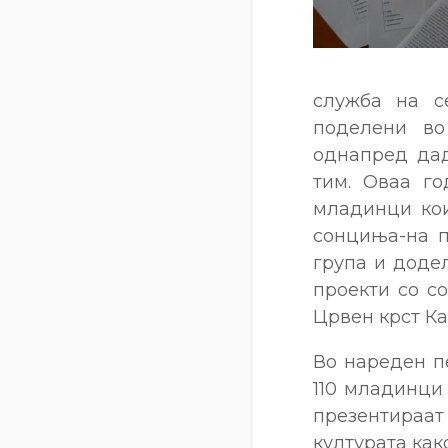
служба на с
поделени во
однапред дад
тим. Оваа го
младинци кои
сонциња-на п
група и додел
проекти со с
Црвен крст Ка
Во нареден п
110 младинци
презентираат
културата как