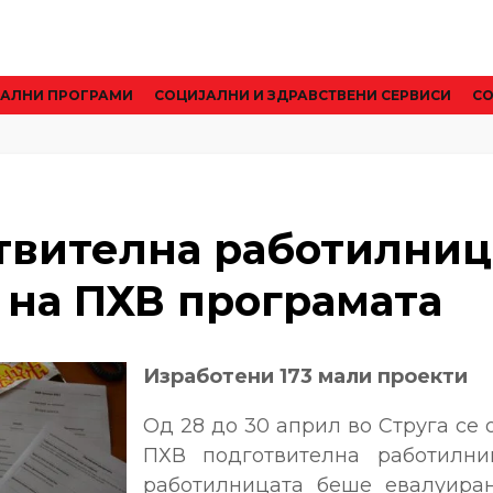
АЛНИ ПРОГРАМИ
CОЦИЈАЛНИ И ЗДРАВСТВЕНИ СЕРВИСИ
СО
твителна работилниц
 на ПХВ програмата
Изработени 173 мали проекти
Од 28 до 30 април во Струга се
ПХВ подготвителна работилни
работилницата беше евалуира