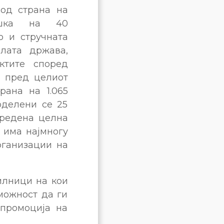
 од страна на
ршка на 40
о и стручната
лата држава,
ктите според
о пред целиот
рана на 1.065
оделени се 25
дредена целна
а има најмногу
рганизации на
илници на кои
можност да ги
 промоција на