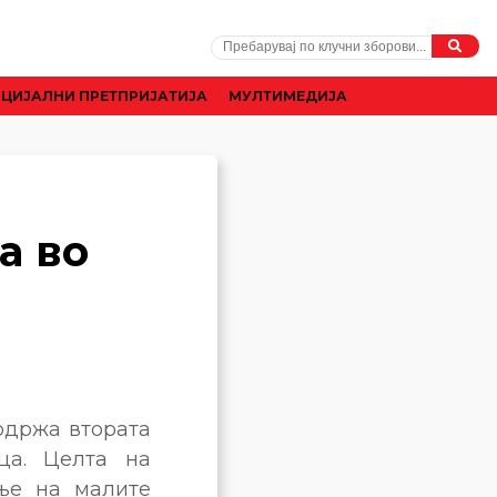
ЦИЈАЛНИ ПРЕТПРИЈАТИЈА
МУЛТИМЕДИЈА
а во
 одржа втората
ца. Целта на
ње на малите