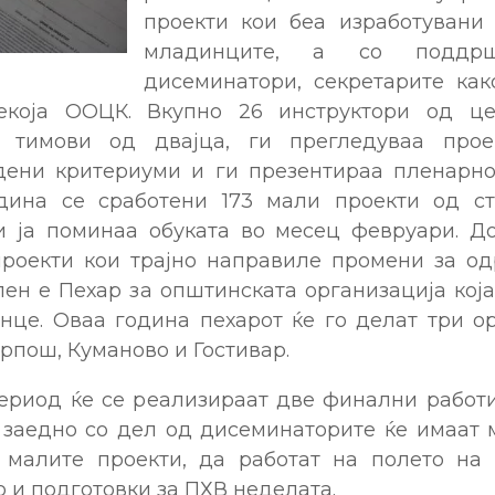
проекти кои беа изработувани
младинците, а со подд
дисеминатори, секретарите как
екоја ООЦК. Вкупно 26 инструктори од це
 тимови од двајца, ги прегледуваа прое
ени критериуми и ги презентираа пленарн
дина се сработени 173 мали проекти од ст
 ја поминаа обуката во месец февруари. Д
роекти кои трајно направиле промени за о
ен е Пехар за општинската организација кој
онце. Оваа година пехарот ќе го делат три о
рпош, Куманово и Гостивар.
ериод ќе се реализираат две финални работ
 заедно со дел од дисеминаторите ќе имаат 
 малите проекти, да работат на полето на
о и подготовки за ПХВ неделата.