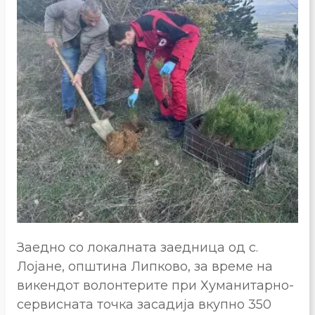
Заедно со локалната заедница од с.
Лојане, општина Липково, за време на
викендот волонтерите при Хуманитарно-
сервисната точка засадија вкупно 350