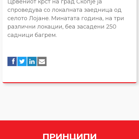
Црвениот крст на град Скопје ја
спроведува со локалната заедница од
селото Лојане. Минатата година, на три
различни локации, беа засадени 250
садници багрем.
ПРИНЦИПИ