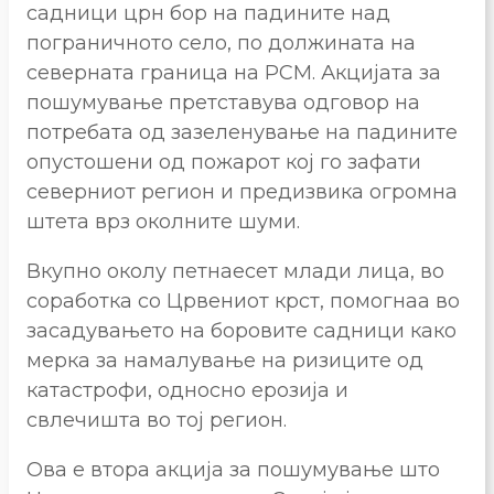
садници црн бор на падините над
пограничното село, по должината на
северната граница на РСМ. Акцијата за
пошумување претставува одговор на
потребата од зазеленување на падините
опустошени од пожарот кој го зафати
северниот регион и предизвика огромна
штета врз околните шуми.
Вкупно околу петнаесет млади лица, во
соработка со Црвениот крст, помогнаа во
засадувањето на боровите садници како
мерка за намалување на ризиците од
катастрофи, односно ерозија и
свлечишта во тој регион.
Ова е втора акција за пошумување што