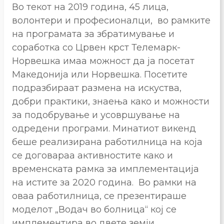
Во текот на 2019 година, 45 лица,
волонтери и професионалци, во рамките
на програмата за збратимување и
соработка со Црвен крст Телемарк-
Норвешка имаа можност да ја посетат
Македонија или Норвешка. Посетите
подразбираат размена на искуства,
добри практики, знаења како и можности
за подобрување и усовршување на
одредени програми. Минатиот викенд
беше реализирана работилница на која
се договараа активностите како и
временската рамка за имплементација
на истите за 2020 година. Во рамки на
оваа работилница, се презентираше
моделот „Водач во болница“ кој се
имплементира во двете земји.