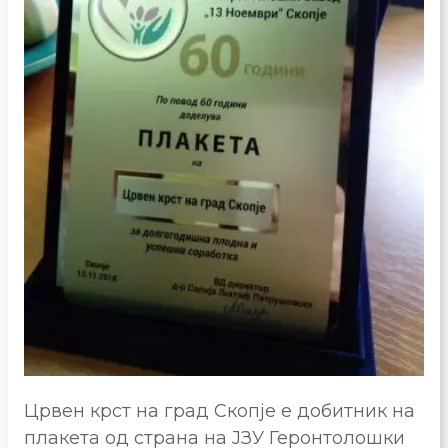
Црвен крст на град Скопје е добитник на
плакета од страна на ЈЗУ Геронтолошки