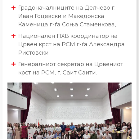
Градоначалниците на Делчево г.
Иван Гоцевски и Македонска
Каменица г-ѓа Соња Стаменкова,
Национален ПХВ координатор на
Црвен крст на РСМ г-ѓа Александра
Ристовски
Генералниот секретар на Црвениот
крст на РСМ, г. Саит Саити.