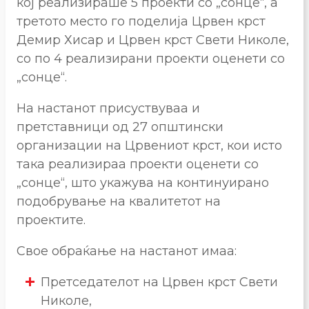
кој реализираше 5 проекти со „сонце“, а
третото место го поделија Црвен крст
Демир Хисар и Црвен крст Свети Николе,
со по 4 реализирани проекти оценети со
„сонце“.
На настанот присуствуваа и
претставници од 27 општински
организации на Црвениот крст, кои исто
така реализираа проекти оценети со
„сонце“, што укажува на континуирано
подобрување на квалитетот на
проектите.
Свое обраќање на настанот имаа:
Претседателот на Црвен крст Свети
Николе,