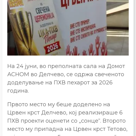
На 24 јуни, во преполната сала на Домот
АСНОМ во Делчево, се одржа свеченото
доделување на ПХВ пехарот за 2026
година.
Првото место му беше доделено на
Црвен крст Делчево, кој реализираше 6
ПХВ проекти оценети со „сонце“. Второто
место му припадна на Црвен крст Тетово,