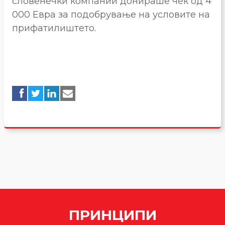
словенечки компании донираше чек од 4
000 Евра за подобрување на условите на
прифатилиштето.
ПРИНЦИПИ