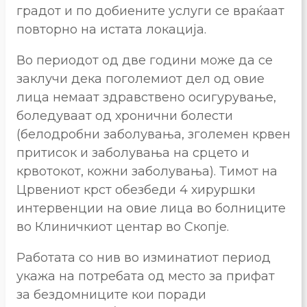
градот и по добиените услуги се враќаат
повторно на истата локација.
Во периодот од две години може да се
заклучи дека поголемиот дел од овие
лица немаат здравствено осигурување,
боледуваат од хронични болести
(белодробни заболувања, зголемен крвен
притисок и заболувања на срцето и
крвотокот, кожни заболувања). Тимот на
Црвениот крст обезбеди 4 хируршки
интервенции на овие лица во болниците
во Клиничкиот центар во Скопје.
Работата со нив во изминатиот период
укажа на потребата од место за прифат
за бездомниците кои поради