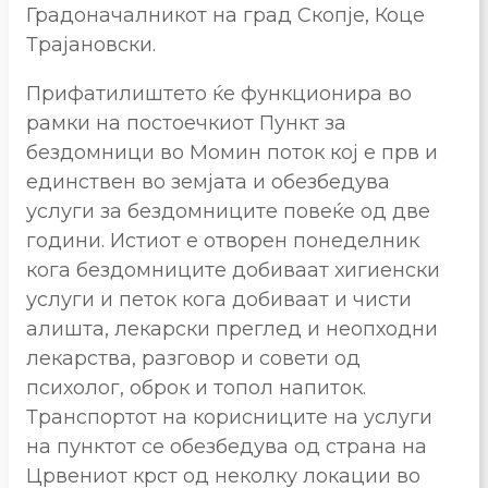
Градоначалникот на град Скопје, Коце
Трајановски.
Прифатилиштето ќе функционира во
рамки на постоечкиот Пункт за
бездомници во Момин поток кој е прв и
единствен во земјата и обезбедува
услуги за бездомниците повеќе од две
години. Истиот е отворен понеделник
кога бездомниците добиваат хигиенски
услуги и петок кога добиваат и чисти
алишта, лекарски преглед и неопходни
лекарства, разговор и совети од
психолог, оброк и топол напиток.
Транспортот на корисниците на услуги
на пунктот се обезбедува од страна на
Црвениот крст од неколку локации во