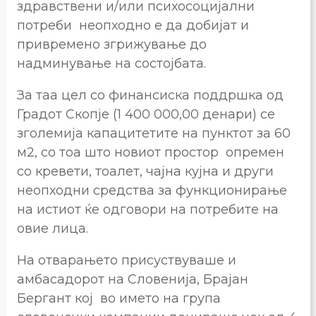
здравствени и/или психосоцијални
потреби неопходно е да добијат и
привремено згрижување до
надминување на состојбата.
За таа цел со финансиска поддршка од
Градот Скопјe (1 400 000,00 денари) се
зголемија капацитетите на пунктот за 60
м2, со тоа што новиот простор опремен
сo кревети, тоалет, чајна кујна и други
неопходни средства за функционирање
на истиот ќе одговори на потребите на
овие лица.
На отварањето присуствуваше и
амбасадорот на Словенија, Брајан
Бергант кој во името на група