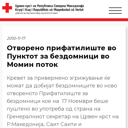
2010-11-17
Отворено прифатилиште во
Пунктот за бездомници во
Момин поток
Кревет за привермено згрижување ќе
можат да добијат бездомниците во ново
отвореното Прифатилиште за
бездомници кое на 17 Ноември беше
пуштено во употреба од страна на
Гренералниот секретар на Црвен крст на
Р.Македонија, Саит Саити и