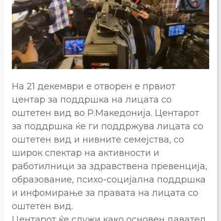
На 21 декември е отворен е првиот
центар за поддршка на лицата со
оштетен вид во Р.Македонија. Центарот
за поддршка ќе ги поддржува лицата со
оштетен вид и нивните семејства, со
широк спектар на активности и
работилници за здравствена превенција,
образование, психо-социјална поддршка
и инфомирање за правата на лицата со
оштетен вид.
Центарот ќе служи како основен давател