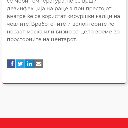
се мери температура, ќе се врши
дезинфекција на раце а при престојот
внатре ќе се користат хируршки калци на
чевлите. Вработените и волонтерите ќе
носаат маска или визир за цело време во
просториите на центарот.