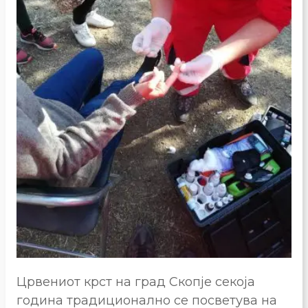
Црвениот крст на град Скопје секоја
година традиционално се посветува на