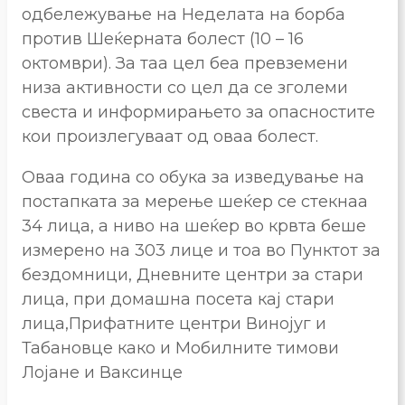
одбележување на Неделата на борба
против Шеќерната болест (10 – 16
октомври). За таа цел беа превземени
низа активности со цел да се зголеми
свеста и информирањето за опасностите
кои произлегуваат од оваа болест.
Оваа година со обука за изведување на
постапката за мерење шеќер се стекнаа
34 лица, а ниво на шеќер во крвта беше
измерено на 303 лицe и тоа во Пунктот за
бездомници, Дневните центри за стари
лица, при домашна посета кај стари
лица,Прифатните центри Винојуг и
Табановце како и Мобилните тимови
Лојане и Ваксинце