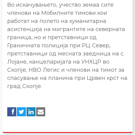
Во искачувањето, учество земаа сите
членови на Мобилните тимови кои
работат на полето на хуманитарна
асистенција на мигрантите на северната
граница, но и претставници од
Граничната полиција при РЦ Север,
претставници од месната заедница на с.
Лојане, канцеларијата на УНХЦР во
Скопје, НВО Легис и членови на тимот за
спасување на планина при Црвен крст на
град Скопје.