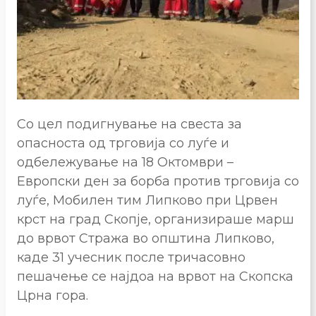
Со цел подигнување на свеста за
опасноста од трговија со луѓе и
одбележување на 18 Октомври –
Европски ден за борба против трговија со
луѓе, Мобилен тим Липково при Црвен
крст на град Скопје, организираше марш
до врвот Стража во општина Липково,
каде 31 учесник после тричасовно
пешачење се најдоа на врвот на Скопска
Црна гора.