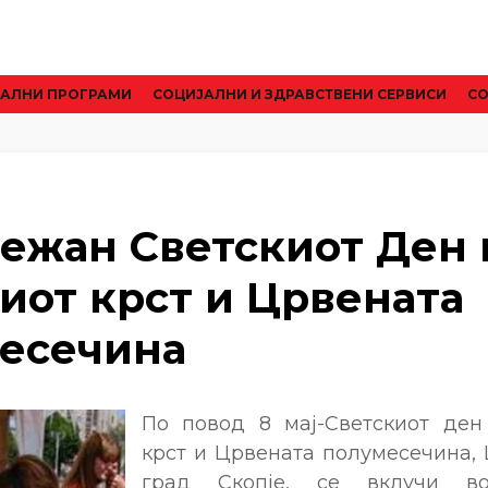
АЛНИ ПРОГРАМИ
CОЦИЈАЛНИ И ЗДРАВСТВЕНИ СЕРВИСИ
СО
ежан Светскиот Ден 
иот крст и Црвената
есечина
По повод 8 мај-Светскиот ден
крст и Црвената полумесечина, 
град Скопје, се вклучи во