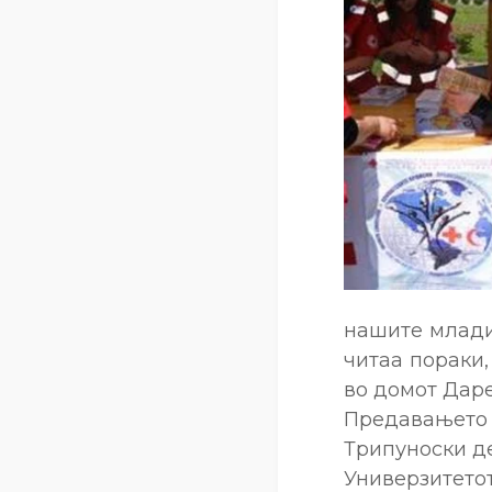
нашите млади
читаа пораки,
во домот Даре
Предавањет
Трипуноски де
Универзитетот