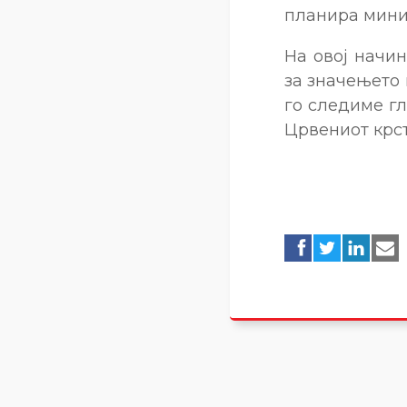
планира мини 
На овој начи
за значењето 
го следиме гл
Црвениот крст