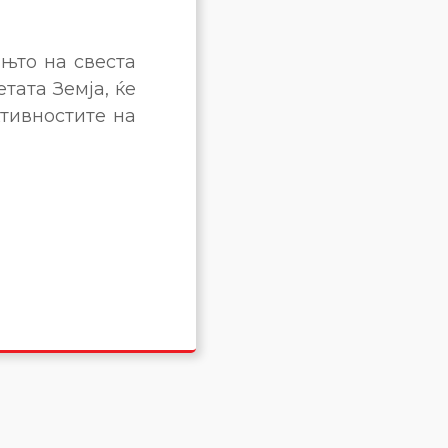
њто на свеста
тата Земја, ќе
ктивностите на