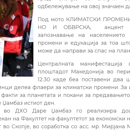
одбележување на овој значаен д
Под мото КЛИМАТСКИ ПРОМЕН
НО И ОБВРСКА, акцент с
запознавање на населението 
промени и едукација за тоа што
може да направи за спас на план
Централната манифестација
плоштадот Македонија во перио
12:30 каде беа поставени два 
нци делеа флаери за климатски промени. За 
 факти за планетата и покани за предавањет
 Џамбаз истиот ден.
о во ДХО Даре Џамбаз го реализира доц
кан на Факултет на факултетот за економски
 во Скопје, во соработка со асс. мр. Мирјана 