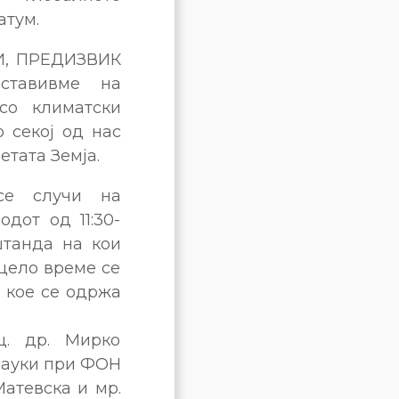
атум.
И, ПРЕДИЗВИК
тавивме на
со климатски
 секој од нас
етата Земја.
 се случи на
дот од 11:30-
штанда на кои
цело време се
о кое се одржа
. др. Мирко
 науки при ФОН
Матевска и мр.