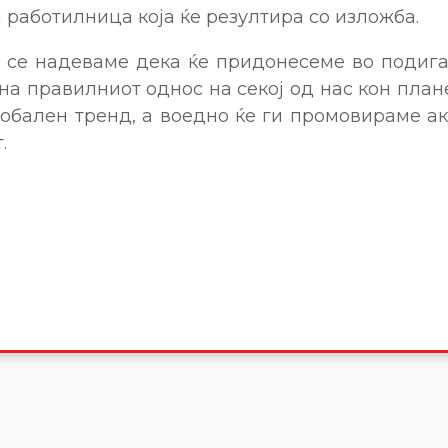
работилница која ќе резултира со изложба.
н се надеваме дека ќе придонесеме во подига
на правилниот однос на секој од нас кон плане
обален тренд, а воедно ќе ги промовираме а
.