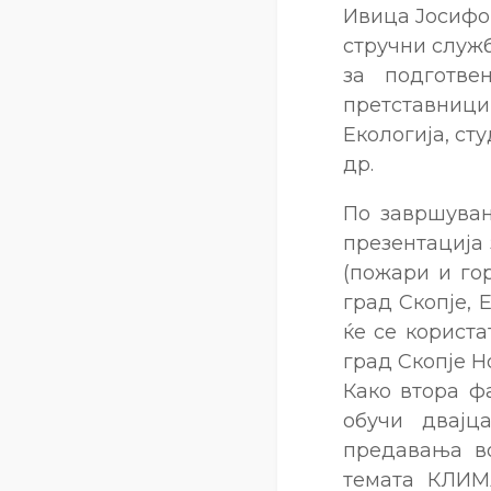
Ивица Јосифов
стручни служб
за подготве
претставници
Екологија, ст
др.
По завршувањ
презентација
(пожари и го
град Скопје, 
ќе се корист
град Скопје Н
Како втора ф
обучи двајц
предавања во
темата КЛИ