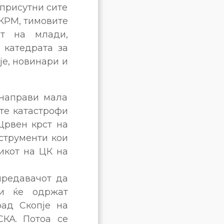
 присутни сите
ЦКРМ, тимовите
от на млади,
 катедрата за
је, новинари и
 направи мала
те катастрофи
Црвен крст на
нструменти кои
икот на ЦК на
предавачот да
ои ќе одржат
рад Скопје на
А. Потоа се