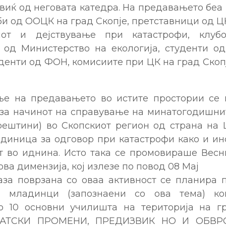
иќ од неговата катедра. На предавањето беа
и од ООЦК на град Скопје, претставници од 
нот и дејствување при катастрофи, клуб
 од Министерство на екологија, студенти од
уденти од ФОН, комисиите при ЦК на град Скоп
е на предавањето во истите простории се
 за начинот на справување на минатогодишни
рештини) во Скопскиот регион од страна на 
Единица за одговор при катастрофи како и и
ат во иднина. Исто така се промовираше Весн
ова димензија, кој излезе по повод 08 Мај
аза поврзана со оваа активност се планира 
а младинци (запознаени со ова тема) к
 10 основни училишта на територија на г
МАТСКИ ПРОМЕНИ, ПРЕДИЗВИК НО И ОБВРСК