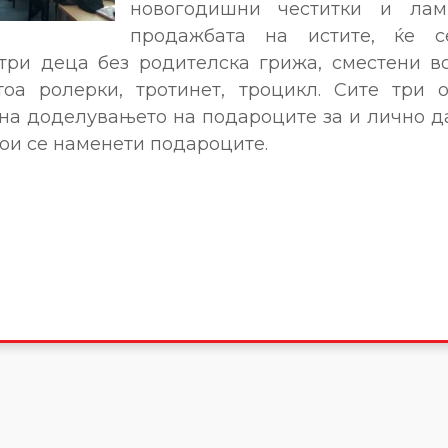
новогодишни честитки и лам
продажбата на истите, ќе с
три деца без родителска грижа, сместени в
тоа ролерки, тротинет, троцикл. Сите три 
на доделувањето на подароците за и лично д
кои се наменети подароците.