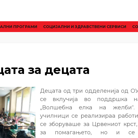
АЛНИ ПРОГРАМИ
CОЦИЈАЛНИ И ЗДРАВСТВЕНИ СЕРВИСИ
СО
ата за децата
Децата од три одделенија од ОУ
се вклучија во поддршка н
„Волшебна елка на желби“.
училници се реализираа работ
се зборуваше за Црвениот крст,
за помагањето, но и се 