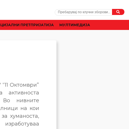
ЦИЈАЛНИ ПРЕТПРИЈАТИЈА
МУЛТИМЕДИЈА
 “11 Октомври”
а активноста
 Во нивните
илници на кои
 за хуманоста,
изработуваа