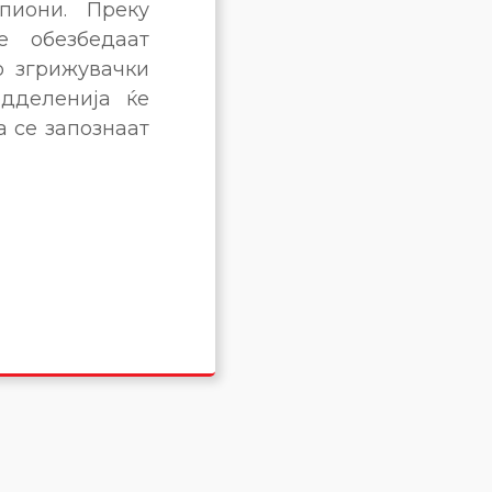
пиони. Преку
е обезбедаат
о згрижувачки
одделенија ќе
а се запознаат