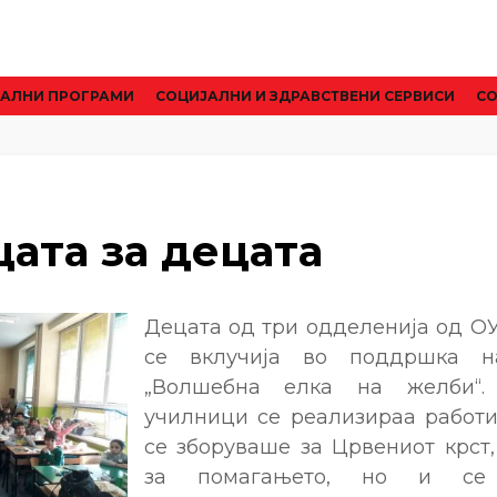
АЛНИ ПРОГРАМИ
CОЦИЈАЛНИ И ЗДРАВСТВЕНИ СЕРВИСИ
СО
ата за децата
Децата од три одделенија од ОУ
се вклучија во поддршка н
„Волшебна елка на желби“.
училници се реализираа работ
се зборуваше за Црвениот крст,
за помагањето, но и се 