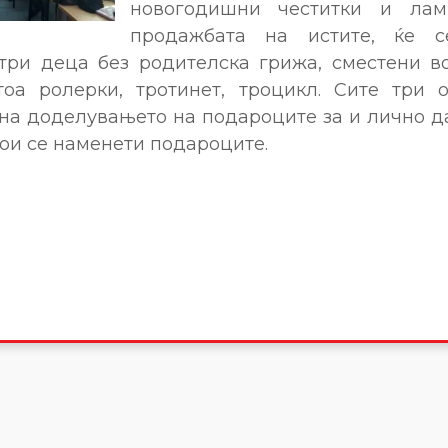
новогодишни честитки и лам
продажбата на истите, ќе с
три деца без родителска грижа, сместени в
тоа ролерки, тротинет, троцикл. Сите три 
на доделувањето на подароците за и лично д
кои се наменети подароците.