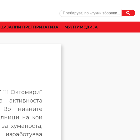
ЦИЈАЛНИ ПРЕТПРИЈАТИЈА
МУЛТИМЕДИЈА
 “11 Октомври”
а активноста
 Во нивните
илници на кои
 за хуманоста,
изработуваа