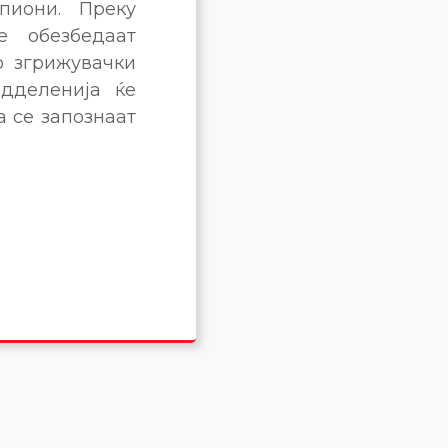
пиони. Преку
е обезбедаат
о згрижувачки
одделенија ќе
а се запознаат