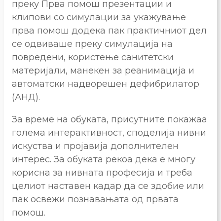
преку Прва помош презентации и
клипови со симулации за укажување
прва помош додека пак практичниот дел
се одвиваше преку симулација на
повредени, користење санитетски
материјали, манекен за реанимација и
автоматски надворешен дефибрилатор
(АНД).
За време на обуката, присутните покажаа
голема интерактивност, споделија нивни
искуства и пројавија дополнителен
интерес. За обуката рекоа дека е многу
корисна за нивната професија и треба
целиот наставен кадар да се здобие или
пак освежи познавањата од првата
помош.