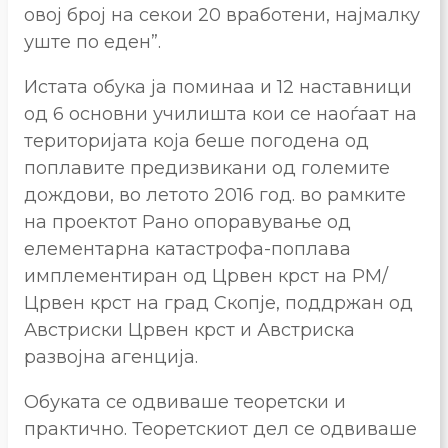
овој број на секои 20 вработени, најмалку
уште по еден”.
Истата обука ја поминаа и 12 наставници
од 6 основни училишта кои се наоѓаат на
територијата која беше погодена од
поплавите предизвикани од големите
дождови, во летотo 2016 год. во рамките
на проектот Рано опоравување од
елементарна катастрофа-поплава
имплементиран од Црвен крст на РМ/
Црвен крст на град Скопје, поддржан од
Австриски Црвен крст и Австриска
развојна агенција.
Обуката се одвиваше теоретски и
практично. Теоретскиот дел се одвиваше