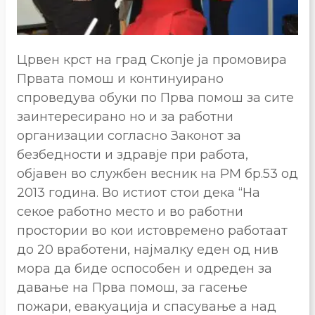
Црвен крст на град Скопје ја промовира
Првата помош и континуирано
спроведува обуки по Прва помош за сите
заинтересирано нo и за работни
организации согласно Законот за
безбедности и здравје при работа,
објавен во службен весник на РМ бр.53 од
2013 година. Во истиот стои дека “На
секое работно место и во работни
простории во кои истовремено работаат
до 20 вработени, најмалку еден од нив
мора да биде оспособен и одреден за
давање на Прва помош, за гасење
пожари, евакуација и спасување а над