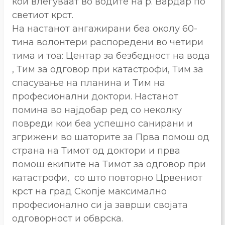
кои влегуваат во водите на р. Вардар по
светиот крст.
На настанот ангажирани беа околу 60-
тина волонтери распоредени во четири
тима и тоа: Центар за безбедност на вода
, Тим за одговор при катастрофи, Тим за
спасување на планина и Тим на
професионални доктори. Настанот
помина во најдобар ред со неколку
повреди кои беа успешно санирани и
згрижени во шаторите за Прва помош од
страна на Тимот од доктори и прва
помош екипите на Тимот за одговор при
катастрофи, со што повторно Црвениот
крст на град Скопје максимално
професионално си ја заврши својата
одговорност и обврска.